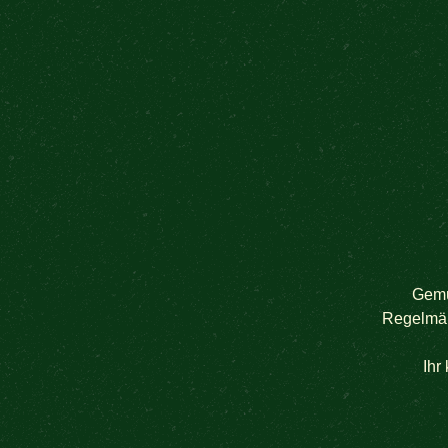
Gemü
Regelmäß
Ihr