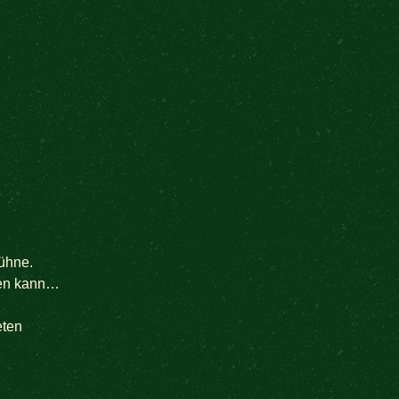
ühne.
ren kann…
eten