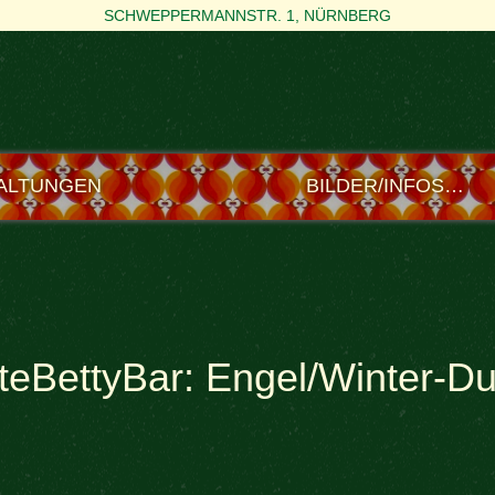
SCHWEPPERMANNSTR. 1, NÜRNBERG
ALTUNGEN
BILDER/INFOS…
eBettyBar: Engel/Winter-D