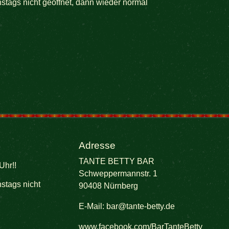
stags nicht geöffnet, dann wieder normal
Adresse
TANTE BETTY BAR
Uhr!!
Schweppermannstr. 1
stags nicht
90408 Nürnberg
E-Mail:
bar@tante-betty.de
www.facebook.com/BarTanteBetty